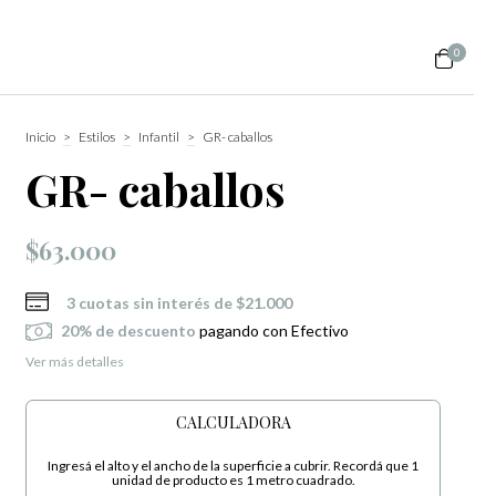
0
Inicio
>
Estilos
>
Infantil
>
GR- caballos
GR- caballos
$63.000
3
cuotas sin interés de
$21.000
20% de descuento
pagando con Efectivo
Ver más detalles
CALCULADORA
Ingresá el alto y el ancho de la superficie a cubrir. Recordá que 1
unidad de producto es 1 metro cuadrado.