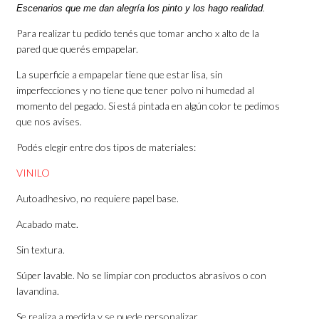
Escenarios que me dan alegría los pinto y los hago realidad.
Para realizar tu pedido tenés que tomar ancho x alto de la
pared que querés empapelar.
La superficie a empapelar tiene que estar lisa, sin
imperfecciones y no tiene que tener polvo ni humedad al
momento del pegado. Si está pintada en algún color te pedimos
que nos avises.
Podés elegir entre dos tipos de materiales:
VINILO
Autoadhesivo, no requiere papel base.
Acabado mate.
Sin textura.
Súper lavable. No se limpiar con productos abrasivos o con
lavandina.
Se realiza a medida y se puede personalizar.