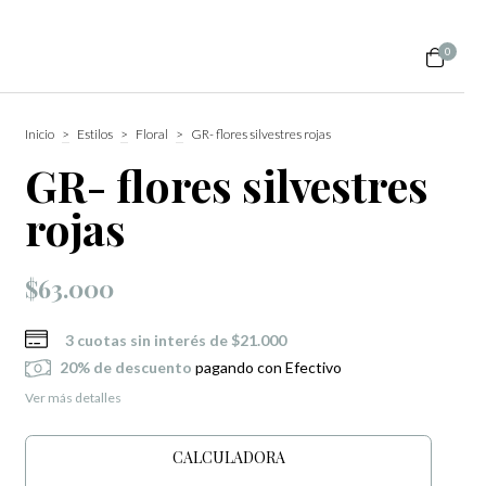
0
Inicio
>
Estilos
>
Floral
>
GR- flores silvestres rojas
GR- flores silvestres
rojas
$63.000
3
cuotas sin interés de
$21.000
20% de descuento
pagando con Efectivo
Ver más detalles
CALCULADORA