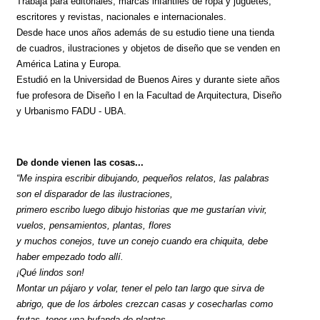
Trabaja para editoriales, marcas infantiles de ropa y juguetes,
escritores y revistas, nacionales e internacionales.
Desde hace unos años además de su estudio tiene una tienda
de cuadros, ilustraciones y objetos de diseño que se venden en
América Latina y Europa.
Estudió en la Universidad de Buenos Aires y durante siete años
fue profesora de Diseño I en la Facultad de Arquitectura, Diseño
y Urbanismo FADU - UBA.
De donde vienen las cosas...
“Me inspira escribir dibujando, pequeños relatos, las palabras
son el disparador de las ilustraciones,
primero escribo luego dibujo historias que me gustarían vivir,
vuelos, pensamientos, plantas, flores
y muchos conejos, tuve un conejo cuando era chiquita, debe
haber empezado todo allí.
¡Qué lindos son!
Montar un pájaro y volar, tener el pelo tan largo que sirva de
abrigo, que de los árboles crezcan casas y cosecharlas como
frutas, tener una bufanda de plantas,