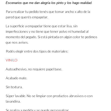
Escenarios que me dan alegría los pinto y los hago realidad.
Para realizar tu pedido tenés que tomar ancho x alto de la
pared que querés empapelar.
La superficie a empapelar tiene que estar lisa, sin
imperfecciones y no tiene que tener polvo ni humedad al
momento del pegado. Si está pintada en algún color te pedimos
que nos avises.
Podés elegir entre dos tipos de materiales:
VINILO
Autoadhesivo, no requiere papel base.
Acabado mate.
Sin textura.
Súper lavable. No se limpiar con productos abrasivos o con
lavandina.
Se realiza a medida y se puede personalizar.