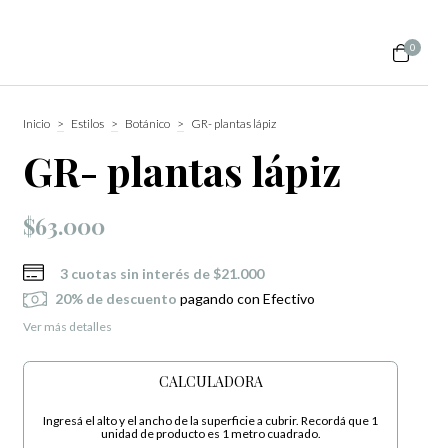
0
Inicio
>
Estilos
>
Botánico
>
GR- plantas lápiz
GR- plantas lápiz
$63.000
3
cuotas sin interés de
$21.000
20% de descuento
pagando con Efectivo
Ver más detalles
CALCULADORA
Ingresá el alto y el ancho de la superficie a cubrir. Recordá que 1
unidad de producto es 1 metro cuadrado.