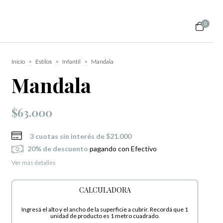
0
Inicio
>
Estilos
>
Infantil
>
Mandala
Mandala
$63.000
3
cuotas sin interés de
$21.000
20% de descuento
pagando con Efectivo
Ver más detalles
CALCULADORA
Ingresá el alto y el ancho de la superficie a cubrir. Recordá que 1
unidad de producto es 1 metro cuadrado.