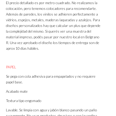
El precio detallado es por metro cuadrado. No realizamos la
colocación, pero tenemos colocadores para recomendarte.
Además de paredes, los vinilos se adhieren perfectamente a
vidrios, espejos, metales, maderas laqueadas y azulejos. Para
diseños personalizados hay que calcular un plus que depende
la complejidad del mismo. Si querés ver una muestra del
material impreso, podés pasar por nuestro local en Belgrano
R. Una vez aprobado el diseño los tiempos de entrega son de
aprox 10 días hábiles.
PAPEL
Se pega con cola adhesiva para empapelados y no requiere
papel base.
Acabado mate
Textura tipo engomado
Lavable. Se limpia con agua y jabón blanco pasando un paño
suavemente. No usar productos abrasivos o con lavandina.