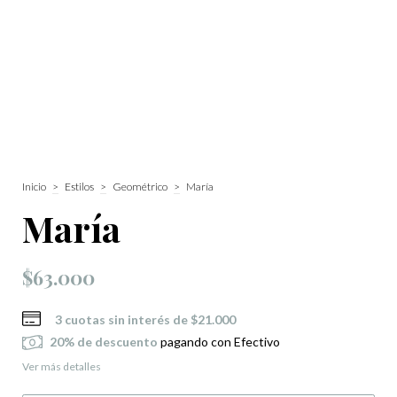
Inicio
>
Estilos
>
Geométrico
>
María
María
$63.000
3
cuotas sin interés de
$21.000
20% de descuento
pagando con Efectivo
Ver más detalles