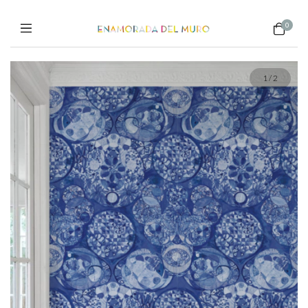
0
1
/
2