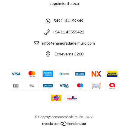
seguimiento oca
5491144159649
+54 11 45555422
info@enamoradadelmuro.com
Echeverría 3260
© Copyright enamoradadelmuro - 2026