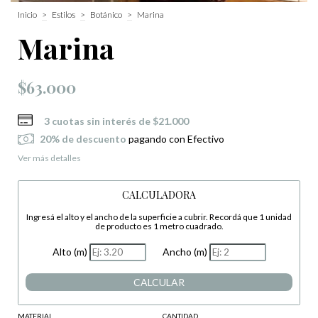
Inicio
>
Estilos
>
Botánico
>
Marina
Marina
$63.000
3
cuotas sin interés de
$21.000
20% de descuento
pagando con Efectivo
Ver más detalles
CALCULADORA
Ingresá el alto y el ancho de la superficie a cubrir. Recordá que 1 unidad
de producto es 1 metro cuadrado.
Alto (m)
Ancho (m)
CALCULAR
MATERIAL
CANTIDAD