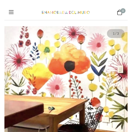
0
1
/
3