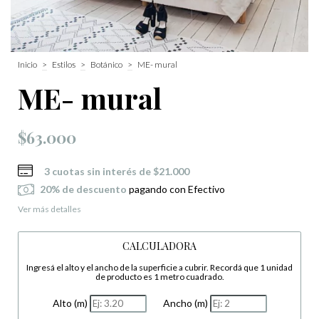
Inicio
>
Estilos
>
Botánico
>
ME- mural
ME- mural
$63.000
3
cuotas sin interés de
$21.000
20% de descuento
pagando con Efectivo
Ver más detalles
CALCULADORA
Ingresá el alto y el ancho de la superficie a cubrir. Recordá que 1 unidad
de producto es 1 metro cuadrado.
Alto (m)
Ancho (m)