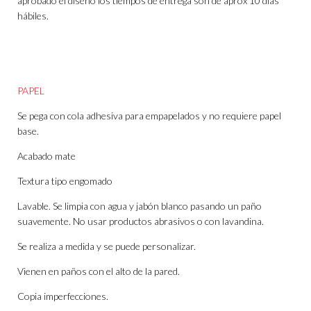
aprobado el diseño los tiempos de entrega son de aprox 10 días
hábiles.
PAPEL
Se pega con cola adhesiva para empapelados y no requiere papel
base.
Acabado mate
Textura tipo engomado
Lavable. Se limpia con agua y jabón blanco pasando un paño
suavemente. No usar productos abrasivos o con lavandina.
Se realiza a medida y se puede personalizar.
Vienen en paños con el alto de la pared.
Copia imperfecciones.