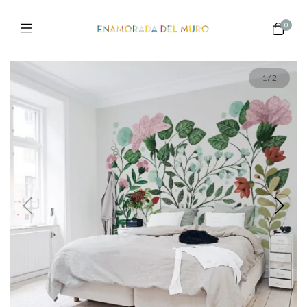
0
1
/
2