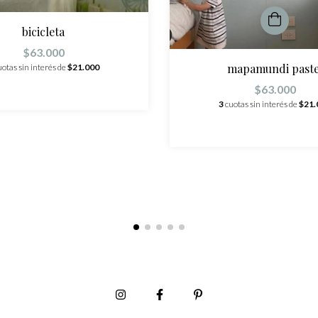
bicicleta
$63.000
mapamundi paste
uotas sin interés de
$21.000
$63.000
3
cuotas sin interés de
$21.