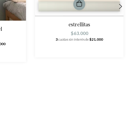
estrellitas
l
$63.000
3
cuotas sin interés de
$21.000
000