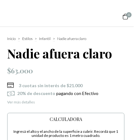
0
Inicio
>
Estilos
>
Infantil
>
Nadie afuera claro
Nadie afuera claro
$63.000
3
cuotas sin interés de
$21.000
20% de descuento
pagando con Efectivo
Ver más detalles
CALCULADORA
Ingresá el alto y el ancho de la superficie a cubrir. Recordá que 1
unidad de producto es 1 metro cuadrado.