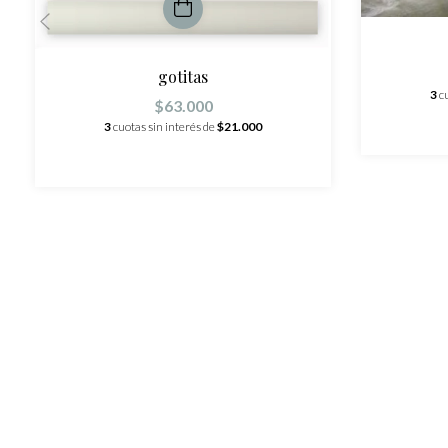
gotitas
3
c
$63.000
3
cuotas sin interés de
$21.000