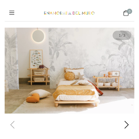
0
1
/
3