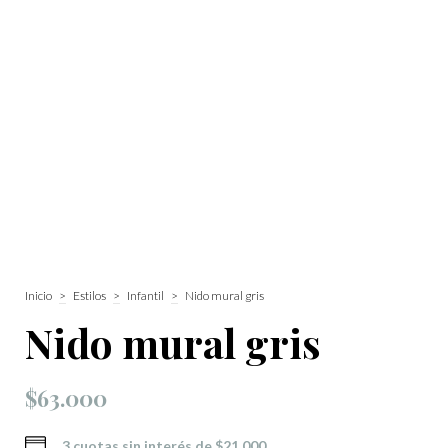
Inicio
>
Estilos
>
Infantil
>
Nido mural gris
Nido mural gris
$63.000
3
cuotas sin interés de
$21.000