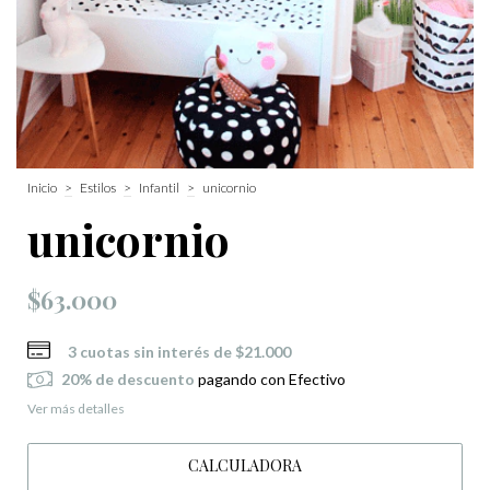
Inicio
>
Estilos
>
Infantil
>
unicornio
unicornio
$63.000
3
cuotas sin interés de
$21.000
20% de descuento
pagando con Efectivo
Ver más detalles
CALCULADORA