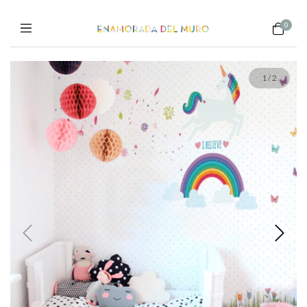
0
1
/
2