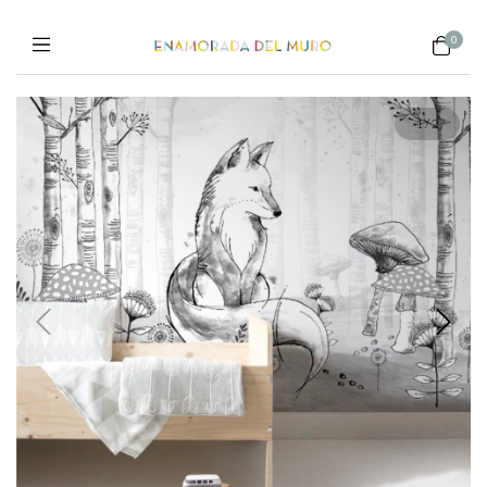
0
1
/
2