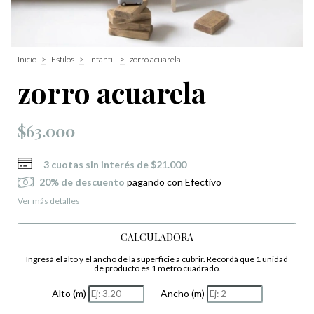
Inicio
>
Estilos
>
Infantil
>
zorro acuarela
zorro acuarela
$63.000
3
cuotas sin interés de
$21.000
20% de descuento
pagando con Efectivo
Ver más detalles
CALCULADORA
Ingresá el alto y el ancho de la superficie a cubrir. Recordá que 1 unidad
de producto es 1 metro cuadrado.
Alto (m)
Ancho (m)