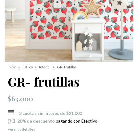
Inicio
>
Estilos
>
Infantil
>
GR- frutillas
GR- frutillas
$63.000
3
cuotas sin interés de
$21.000
20% de descuento
pagando con Efectivo
Ver más detalles