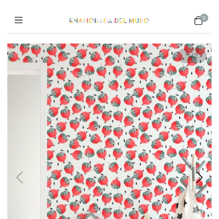
0
1
/
2