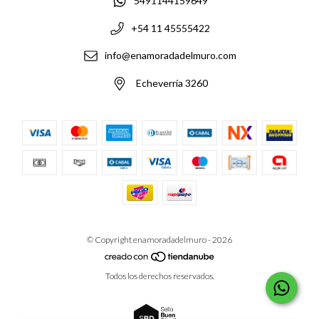
5491144159649
+54 11 45555422
info@enamoradadelmuro.com
Echeverría 3260
© Copyright enamoradadelmuro - 2026
Todos los derechos reservados.