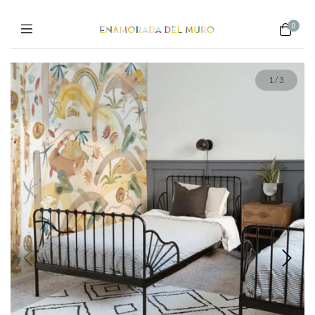
0
1
/
3