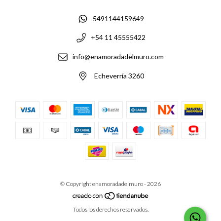
5491144159649
+54 11 45555422
info@enamoradadelmuro.com
Echeverría 3260
© Copyright enamoradadelmuro - 2026
Todos los derechos reservados.