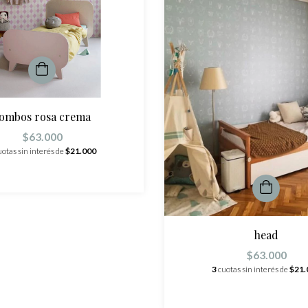
ombos rosa crema
$63.000
uotas sin interés de
$21.000
head
$63.000
3
cuotas sin interés de
$21.