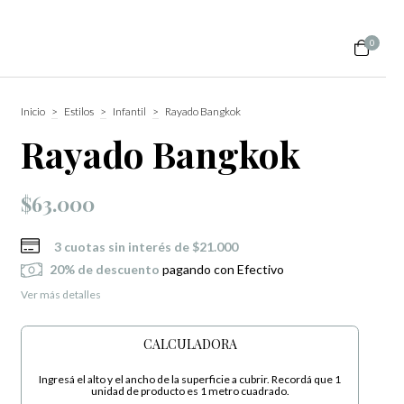
0
Inicio
>
Estilos
>
Infantil
>
Rayado Bangkok
Rayado Bangkok
$63.000
3
cuotas sin interés de
$21.000
20% de descuento
pagando con Efectivo
Ver más detalles
CALCULADORA
Ingresá el alto y el ancho de la superficie a cubrir. Recordá que 1
unidad de producto es 1 metro cuadrado.