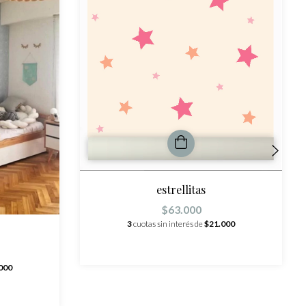
estrellitas
$63.000
3
cuotas sin interés de
$21.000
000