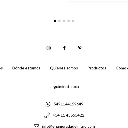
es
Dónde estamos
Quiénes somos
Productos
Cómo 
seguimiento oca
5491144159649
+54 11 45555422
info@enamoradadelmuro.com