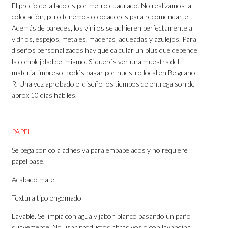
El precio detallado es por metro cuadrado. No realizamos la
colocación, pero tenemos colocadores para recomendarte.
Además de paredes, los vinilos se adhieren perfectamente a
vidrios, espejos, metales, maderas laqueadas y azulejos. Para
diseños personalizados hay que calcular un plus que depende
la complejidad del mismo. Si querés ver una muestra del
material impreso, podés pasar por nuestro local en Belgrano
R. Una vez aprobado el diseño los tiempos de entrega son de
aprox 10 días hábiles.
PAPEL
Se pega con cola adhesiva para empapelados y no requiere
papel base.
Acabado mate
Textura tipo engomado
Lavable. Se limpia con agua y jabón blanco pasando un paño
suavemente. No usar productos abrasivos o con lavandina.