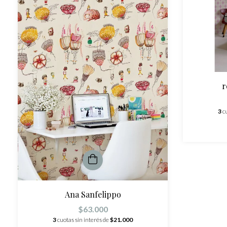
r
3
c
Ana Sanfelippo
$63.000
3
cuotas sin interés de
$21.000