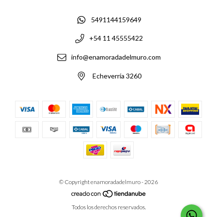
5491144159649
+54 11 45555422
info@enamoradadelmuro.com
Echeverría 3260
© Copyright enamoradadelmuro - 2026
Todos los derechos reservados.