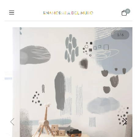
0
1
/
6